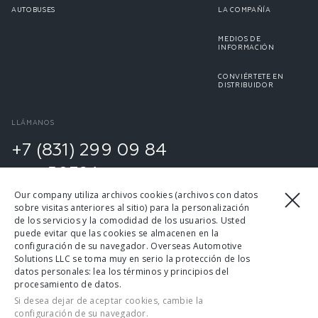
AUTOBUSES
LA COMPAÑÍA
MEDIOS DE
INFORMACIÓN
CONVIÉRTETE EN
DISTRIBUIDOR
LLÁMANOS
+7 (831) 299 09 84
ext. 50324
Our company utiliza archivos cookies (archivos con datos
sobre visitas anteriores al sitio) para la personalización
de los servicios y la comodidad de los usuarios. Usted
puede evitar que las cookies se almacenen en la
configuración de su navegador. Overseas Automotive
Solutions LLC se toma muy en serio la protección de los
datos personales: lea los términos y principios del
procesamiento de datos.
2026 ©
Si desea dejar de aceptar cookies, cambie la
configuración de su navegador.
Términos y condiciones de uso
Política de privacidad