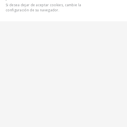
Si desea dejar de aceptar cookies, cambie la
configuración de su navegador.
CONTÁCTENOS
CARACTERÍSTICAS
TODAS LAS CARACTERÍSTICAS
GALERÍA
CLASE MEDIA AUTOBÚS
DE PISO BAJO PARA
SERVICIO EN LA CIUDAD