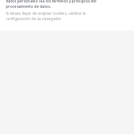
datos personales: lea los términos y principios del
procesamiento de datos.
Si desea dejar de aceptar cookies, cambie la
configuración de su navegador.
CONTÁCTENOS
CARACTERÍSTICAS
TODAS LAS CARACTERÍSTICAS
GALERÍA
AUTOBÚS DE CLASE
PEQUEÑA PARA
EL SERVICIO SUBURBANO