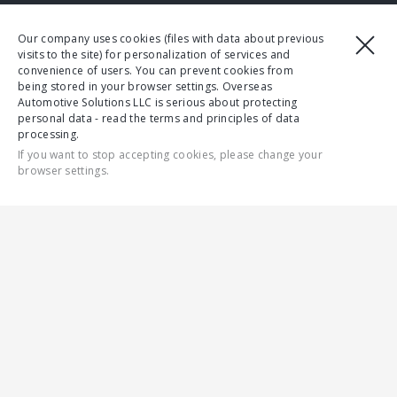
ДИЗАЈНОТ НА НОВИОТ GAZELLE NN Е
Our company uses cookies (files with data about previous
ПОСЛОЖЕН И ПРЕДИЗВИКУВА ПОВЕЌЕ
visits to the site) for personalization of services and
ЕМОЦИИ, ЗАДРЖУВАЈЌИ ЈА
convenience of users. You can prevent cookies from
being stored in your browser settings. Overseas
ПРЕПОЗНАТЛИВОСТА НА GAZelle
Automotive Solutions LLC is serious about protecting
ФАМИЛИЈАТА А ВО ИСТО ВРЕМЕ НУДИ
personal data - read the terms and principles of data
processing.
ГОЛЕМ БРОЈ НОВИТЕТИ.
If you want to stop accepting cookies, please change your
browser settings.